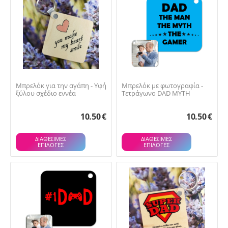
Μπρελόκ για την αγάπη - Υφή
Μπρελόκ με φωτογραφία -
ξύλου σχέδιο εννέα
Τετράγωνο DAD MYTH
10.50
€
10.50
€
ΔΙΑΘΕΣΙΜΕΣ
ΔΙΑΘΕΣΙΜΕΣ
ΕΠΙΛΟΓΈΣ
ΕΠΙΛΟΓΈΣ