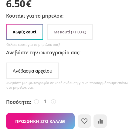
6.50
€
Κουτάκι για το μπρελόκ:
Χωρίς κουτί
Με κουτί
(+
1.00
€
)
Θέλετε κουτί για το μπρελόκ σας?
Ανεβάστε την φωτογραφία σας:
Ανέβασμα αρχείου
Ανεβάστε μια φωτογραφία σε καλή ανάλυση για να προσαρμόσουμε επάνω
στο μπρελόκ σας.
Ποσότητα:
−
+
ΠΡΟΣΘΉΚΗ ΣΤΟ ΚΑΛΆΘΙ