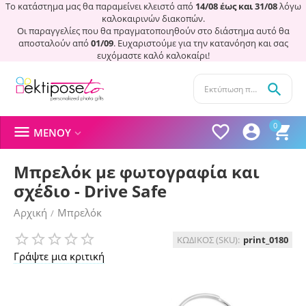
Το κατάστημα μας θα παραμείνει κλειστό από
14/08 έως και 31/08
λόγω
καλοκαιρινών διακοπών.
Οι παραγγελίες που θα πραγματοποιηθούν στο διάστημα αυτό θα
αποσταλούν από
01/09
. Ευχαριστούμε για την κατανόηση και σας
ευχόμαστε καλό καλοκαίρι!

0




ΜΕΝΟΎ

Μπρελόκ με φωτογραφία και
σχέδιο - Drive Safe
Αρχική
Μπρελόκ
/
ΚΩΔΙΚΟΣ (SKU):
print_0180
Γράψτε μια κριτική