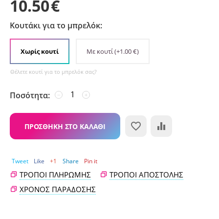
10.50
€
Κουτάκι για το μπρελόκ:
Χωρίς κουτί
Με κουτί
(+
1.00
€
)
Θέλετε κουτί για το μπρελόκ σας?
Ποσότητα:
−
+
ΠΡΟΣΘΉΚΗ ΣΤΟ ΚΑΛΆΘΙ
Tweet
Like
+1
Share
Pin it
ΤΡΌΠΟΙ ΠΛΗΡΩΜΉΣ
ΤΡΌΠΟΙ ΑΠΟΣΤΟΛΉΣ
ΧΡΌΝΟΣ ΠΑΡΆΔΟΣΗΣ