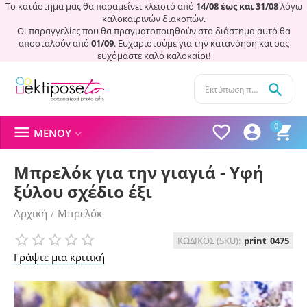
Το κατάστημα μας θα παραμείνει κλειστό από
14/08 έως και 31/08
λόγω
καλοκαιρινών διακοπών.
Οι παραγγελίες που θα πραγματοποιηθούν στο διάστημα αυτό θα
αποσταλούν από
01/09
. Ευχαριστούμε για την κατανόηση και σας
ευχόμαστε καλό καλοκαίρι!

0




ΜΕΝΟΎ

Μπρελόκ για την γιαγιά - Υφή
ξύλου σχέδιο έξι
Αρχική
Μπρελόκ
/
ΚΩΔΙΚΟΣ (SKU):
print_0475
Γράψτε μια κριτική