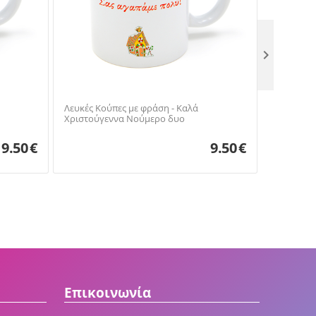

Λευκές Κο
Χριστούγ
Λευκές Κούπες με φράση - Καλά
Χριστούγεννα Νούμερο δυο
9.50
€
9.50
€
Επικοινωνία