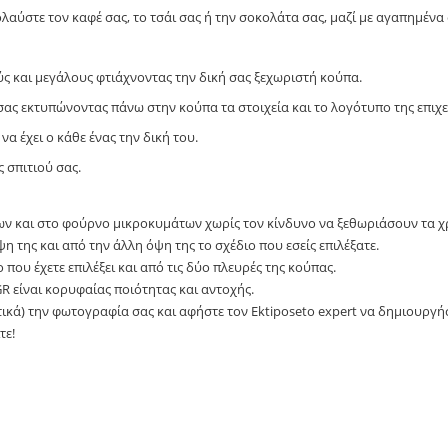
λαύστε τον καφέ σας, το τσάι σας ή την σοκολάτα σας, μαζί με αγαπημέν
ς και μεγάλους φτιάχνοντας την δική σας ξεχωριστή κούπα.
σας εκτυπώνοντας πάνω στην κούπα τα στοιχεία και το λογότυπο της επιχε
να έχει ο κάθε ένας την δική του.
 σπιτιού σας.
ων και στο φούρνο μικροκυμάτων χωρίς τον κίνδυνο να ξεθωριάσουν τα 
 της και από την άλλη όψη της το σχέδιο που εσείς επιλέξατε.
που έχετε επιλέξει και από τις δύο πλευρές της κούπας.
GR είναι κορυφαίας ποιότητας και αντοχής.
τικά) την φωτογραφία σας και αφήστε τον Ektiposeto expert να δημιουργήσ
τε!