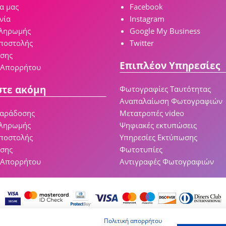
ία μας
Facebook
νία
Instagram
πληρωμής
Google My Business
ποστολής
Twitter
ήσης
Επιπλέον Υπηρεσίες
 Απορρήτου
στε ακόμη
Φωτογραφίες Ταυτότητας
Αναπαλαίωση Φωτογραφιών
παράδοσης
Μετατροπές video
πληρωμής
Ψηφιακές εκτυπώσεις
ποστολής
Υπηρεσίες Εκτύπωσης
ήσης
Φωτοτυπίες
 Απορρήτου
Αντιγραφές Φωτογραφιών
Πολιτική απορρήτου