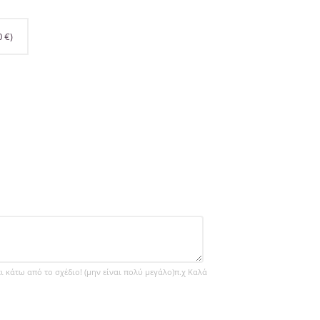
0
€
)
ει κάτω από το σχέδιο! (μην είναι πολύ μεγάλο)π.χ Καλά