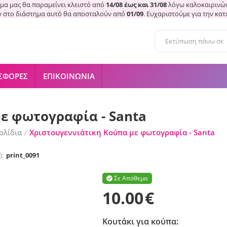
μα μας θα παραμείνει κλειστό από
14/08 έως και 31/08
λόγω καλοκαιρινών
ν στο διάστημα αυτό θα αποσταλούν από
01/09
. Ευχαριστούμε για την κα
ΣΦΟΡΈΣ
ΕΠΙΚΟΙΝΩΝΊΑ
ε φωτογραφία - Santa
ολίδια
Χριστουγεννιάτικη Κούπα με φωτογραφία - Santa
/
):
print_0091
Σε Απόθεμα

10.00
€
Κουτάκι για κούπα: