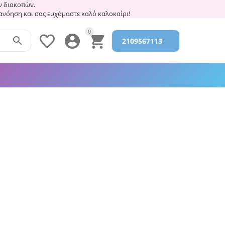
 διακοπών.
τανόηση και σας ευχόμαστε καλό καλοκαίρι!
0




2109567113