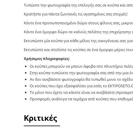
Tυπώστε την φωτογραφία της επιλογής σας σε κούπα και απο
Κρατήστε για πάντα ζωντανές τις αγαπημένες σας στιγμές!
Κάντε ένα προσωποποιημένο δώρο στους φίλους σας, μικρού
Κάντε ένα όμορφο δώρο σε καλούς πελάτες της επιχείρησης 
Εκτυπώστε μία κούπα για κάθε μέλος της οικογένειας σας για 
Εκτυπώστε και στολίστε τις κούπες σε ένα όμορφο μέρος τους
Χρήσιμες πληροφορίες:
Οι κούπες μπορούν να μπουν άφοβα στο πλυντήριο πιάτ
Στην κούπα τυπώνετε την φωτογραφία σας από την μια όψη
Αν δεν ανεβάσετε φωτογραφία θα τυπωθεί μονο το σχέδιο 
Οι κούπες που έχει εξασφαλίσει για εσάς το EKTIPOSETO.
Το μόνο που έχετε να κάνετε είναι να ανεβάσετε (προαιρε
Προσφορές ανάλογα τα τεμάχια από κούπες που επιθυμεί
Κριτικές