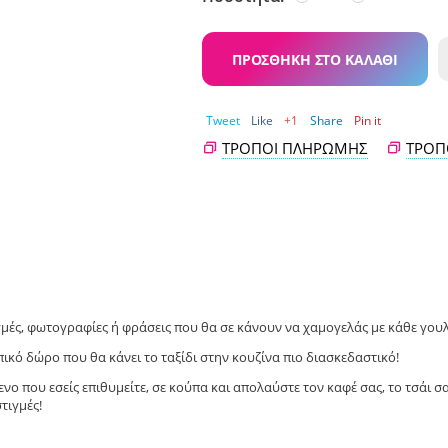
ΠΡΟΣΘΉΚΗ ΣΤΟ ΚΑΛΆΘΙ
Tweet
Like
+1
Share
Pin it
ΤΡΌΠΟΙ ΠΛΗΡΩΜΉΣ
ΤΡΌΠ
μές, φωτογραφίες ή φράσεις που θα σε κάνουν να χαμογελάς με κάθε γουλ
ικό δώρο που θα κάνει το ταξίδι στην κουζίνα πιο διασκεδαστικό!
νο που εσείς επιθυμείτε, σε κούπα και απολαύστε τον καφέ σας, το τσάι σ
τιγμές!