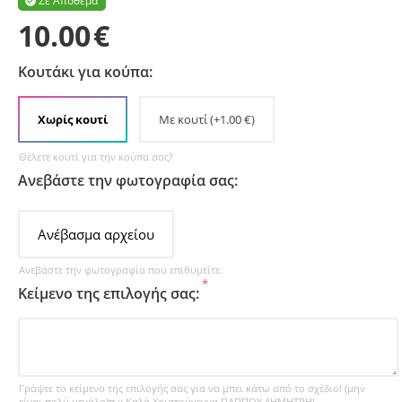
Σε Απόθεμα

10.00
€
Κουτάκι για κούπα:
Χωρίς κουτί
Με κουτί
(+
1.00
€
)
Θέλετε κουτί για την κούπα σας?
Ανεβάστε την φωτογραφία σας:
Ανέβασμα αρχείου
Ανεβάστε την φωτογραφία που επιθυμείτε.
Κείμενο της επιλογής σας:
Γράψτε το κείμενο της επιλογής σας για να μπει κάτω από το σχέδιο! (μην
είναι πολύ μεγάλο)π.χ Καλά Χριστούγεννα ΠΑΠΠΟΥ ΔΗΜΗΤΡΗ!