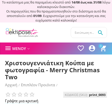
Το κατάστημα μας θα παραμείνει κλειστό από
14/08 έως και 31/08
λόγω
καλοκαιρινών διακοπών.
Οι παραγγελίες που θα πραγματοποιηθούν στο διάστημα αυτό θα
αποσταλούν από
01/09
. Ευχαριστούμε για την κατανόηση και σας
ευχόμαστε καλό καλοκαίρι!

0




ΜΕΝΟΎ

Χριστουγεννιάτικη Κούπα με
φωτογραφία - Merry Christmas
Two
Αρχική
Επιπλέον Προιόντα
/
/
Χριστουγεννιάτικα Στολίδια
ΚΩΔΙΚΟΣ (SKU):
print_0093
Γράψτε μια κριτική