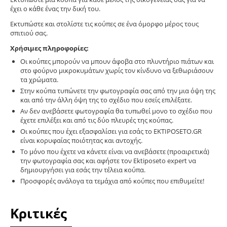
έχει ο κάθε ένας την δική του.
Εκτυπώστε και στολίστε τις κούπες σε ένα όμορφο μέρος τους
σπιτιού σας.
Χρήσιμες πληροφορίες:
Οι κούπες μπορούν να μπουν άφοβα στο πλυντήριο πιάτων και
στο φούρνο μικροκυμάτων χωρίς τον κίνδυνο να ξεθωριάσουν
τα χρώματα.
Στην κούπα τυπώνετε την φωτογραφία σας από την μια όψη της
και από την άλλη όψη της το σχέδιο που εσείς επιλέξατε.
Αν δεν ανεβάσετε φωτογραφία θα τυπωθεί μονο το σχέδιο που
έχετε επιλέξει και από τις δύο πλευρές της κούπας.
Οι κούπες που έχει εξασφαλίσει για εσάς το EKTIPOSETO.GR
είναι κορυφαίας ποιότητας και αντοχής.
Το μόνο που έχετε να κάνετε είναι να ανεβάσετε (προαιρετικά)
την φωτογραφία σας και αφήστε τον Ektiposeto expert να
δημιουργήσει για εσάς την τέλεια κούπα.
Προσφορές ανάλογα τα τεμάχια από κούπες που επιθυμείτε!
Κριτικές