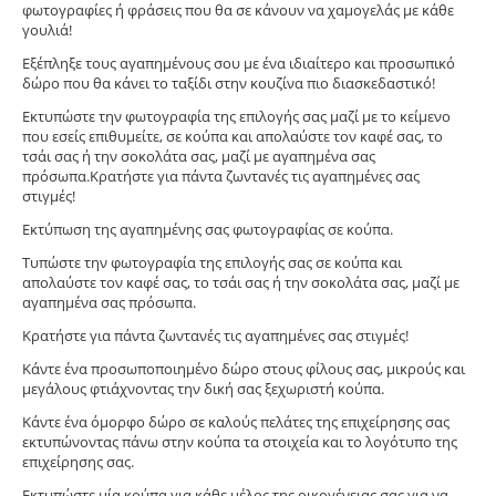
φωτογραφίες ή φράσεις που θα σε κάνουν να χαμογελάς με κάθε
γουλιά!
Εξέπληξε τους αγαπημένους σου με ένα ιδιαίτερο και προσωπικό
δώρο που θα κάνει το ταξίδι στην κουζίνα πιο διασκεδαστικό!
Εκτυπώστε την φωτογραφία της επιλογής σας μαζί με το κείμενο
που εσείς επιθυμείτε, σε κούπα και απολαύστε τον καφέ σας, το
τσάι σας ή την σοκολάτα σας, μαζί με αγαπημένα σας
πρόσωπα.Κρατήστε για πάντα ζωντανές τις αγαπημένες σας
στιγμές!
Εκτύπωση της αγαπημένης σας φωτογραφίας σε κούπα.
Tυπώστε την φωτογραφία της επιλογής σας σε κούπα και
απολαύστε τον καφέ σας, το τσάι σας ή την σοκολάτα σας, μαζί με
αγαπημένα σας πρόσωπα.
Κρατήστε για πάντα ζωντανές τις αγαπημένες σας στιγμές!
Κάντε ένα προσωποποιημένο δώρο στους φίλους σας, μικρούς και
μεγάλους φτιάχνοντας την δική σας ξεχωριστή κούπα.
Κάντε ένα όμορφο δώρο σε καλούς πελάτες της επιχείρησης σας
εκτυπώνοντας πάνω στην κούπα τα στοιχεία και το λογότυπο της
επιχείρησης σας.
Εκτυπώστε μία κούπα για κάθε μέλος της οικογένειας σας για να