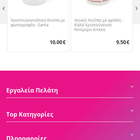

Χριστουγεννιάτικη Κούπα με
Λευκές Κούπες με φράση -
φωτογραφία - Santa
Καλά Χριστούγεννα
Νούμερο έντεκα
10.00
€
9.50
€
Εργαλεία Πελάτη
Top Κατηγορίες
Πληροφορίες