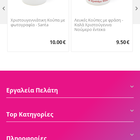

Χριστουγεννιάτικη Κούπα με
Λευκές Κούπες με φράση -
φωτογραφία - Santa
Καλά Χριστούγεννα
Νούμερο έντεκα
10.00
€
9.50
€
Εργαλεία Πελάτη
Top Κατηγορίες
Πληροφορίες