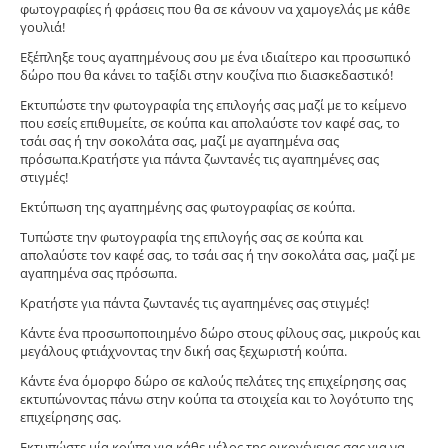
φωτογραφίες ή φράσεις που θα σε κάνουν να χαμογελάς με κάθε
γουλιά!
Εξέπληξε τους αγαπημένους σου με ένα ιδιαίτερο και προσωπικό
δώρο που θα κάνει το ταξίδι στην κουζίνα πιο διασκεδαστικό!
Εκτυπώστε την φωτογραφία της επιλογής σας μαζί με το κείμενο
που εσείς επιθυμείτε, σε κούπα και απολαύστε τον καφέ σας, το
τσάι σας ή την σοκολάτα σας, μαζί με αγαπημένα σας
πρόσωπα.Κρατήστε για πάντα ζωντανές τις αγαπημένες σας
στιγμές!
Εκτύπωση της αγαπημένης σας φωτογραφίας σε κούπα.
Tυπώστε την φωτογραφία της επιλογής σας σε κούπα και
απολαύστε τον καφέ σας, το τσάι σας ή την σοκολάτα σας, μαζί με
αγαπημένα σας πρόσωπα.
Κρατήστε για πάντα ζωντανές τις αγαπημένες σας στιγμές!
Κάντε ένα προσωποποιημένο δώρο στους φίλους σας, μικρούς και
μεγάλους φτιάχνοντας την δική σας ξεχωριστή κούπα.
Κάντε ένα όμορφο δώρο σε καλούς πελάτες της επιχείρησης σας
εκτυπώνοντας πάνω στην κούπα τα στοιχεία και το λογότυπο της
επιχείρησης σας.
Εκτυπώστε μία κούπα για κάθε μέλος της οικογένειας σας για να