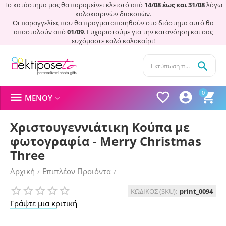
Το κατάστημα μας θα παραμείνει κλειστό από
14/08 έως και 31/08
λόγω
καλοκαιρινών διακοπών.
Οι παραγγελίες που θα πραγματοποιηθούν στο διάστημα αυτό θα
αποσταλούν από
01/09
. Ευχαριστούμε για την κατανόηση και σας
ευχόμαστε καλό καλοκαίρι!

0




ΜΕΝΟΎ

Χριστουγεννιάτικη Κούπα με
φωτογραφία - Merry Christmas
Three
Αρχική
Επιπλέον Προιόντα
/
/
Χριστουγεννιάτικα Στολίδια
ΚΩΔΙΚΟΣ (SKU):
print_0094
Γράψτε μια κριτική