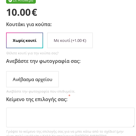
Σε Απόθεμα

10.00
€
Κουτάκι για κούπα:
Χωρίς κουτί
Με κουτί
(+
1.00
€
)
Θέλετε κουτί για την κούπα σας?
Ανεβάστε την φωτογραφία σας:
Ανέβασμα αρχείου
Ανεβάστε την φωτογραφία που επιθυμείτε.
Κείμενο της επιλογής σας:
Γράψτε το κείμενο της επιλογής σας για να μπει κάτω από το σχέδιο! (μην
είναι πολύ μεγάλο)π.χ Καλά Χριστούγεννα ΠΑΠΠΟΥ ΔΗΜΗΤΡΗ!