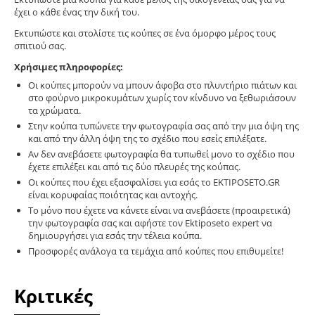
έχει ο κάθε ένας την δική του.
Εκτυπώστε και στολίστε τις κούπες σε ένα όμορφο μέρος τους
σπιτιού σας.
Χρήσιμες πληροφορίες:
Οι κούπες μπορούν να μπουν άφοβα στο πλυντήριο πιάτων και
στο φούρνο μικροκυμάτων χωρίς τον κίνδυνο να ξεθωριάσουν
τα χρώματα.
Στην κούπα τυπώνετε την φωτογραφία σας από την μια όψη της
και από την άλλη όψη της το σχέδιο που εσείς επιλέξατε.
Αν δεν ανεβάσετε φωτογραφία θα τυπωθεί μονο το σχέδιο που
έχετε επιλέξει και από τις δύο πλευρές της κούπας.
Οι κούπες που έχει εξασφαλίσει για εσάς το EKTIPOSETO.GR
είναι κορυφαίας ποιότητας και αντοχής.
Το μόνο που έχετε να κάνετε είναι να ανεβάσετε (προαιρετικά)
την φωτογραφία σας και αφήστε τον Ektiposeto expert να
δημιουργήσει για εσάς την τέλεια κούπα.
Προσφορές ανάλογα τα τεμάχια από κούπες που επιθυμείτε!
Κριτικές