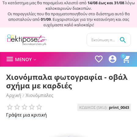
Το κατάστημα μας θα παραμείνει κλειστό από
14/08 έως και 31/08
λόγω
καλοκαιρινών διακοπών.
Οι παραγγελίες που θα πραγματοποιηθούν στο διάστημα αυτό θα
αποσταλούν από
01/09
. Ευχαριστούμε για την κατανόηση και σας
ευχόμαστε καλό καλοκαίρι!

0




ΜΕΝΟΎ

Χιονόμπαλα φωτογραφία - οβάλ
σχήμα με καρδιές
Αρχική
Χιονόμπαλες
/
ΚΩΔΙΚΟΣ (SKU):
print_0043
Γράψτε μια κριτική