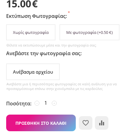
15.00
€
Εκτύπωση Φωτογραφίας:
Χωρίς φωτογραφία
Με φωτογραφία
(+
0.50
€
)
Θέλετε να εκτυπώσουμε μέσα και την φωτογραφία σας;
Ανεβάστε την φωτογραφία σας:
Ανέβασμα αρχείου
Ανεβάστε μια ή περισσότερες φωτογραφίες σε καλή ανάλυση για να
προσαρμόσουμε επάνω στην χιονόμπαλα με τις καρδούλες
Ποσότητα:
−
+
ΠΡΟΣΘΉΚΗ ΣΤΟ ΚΑΛΆΘΙ