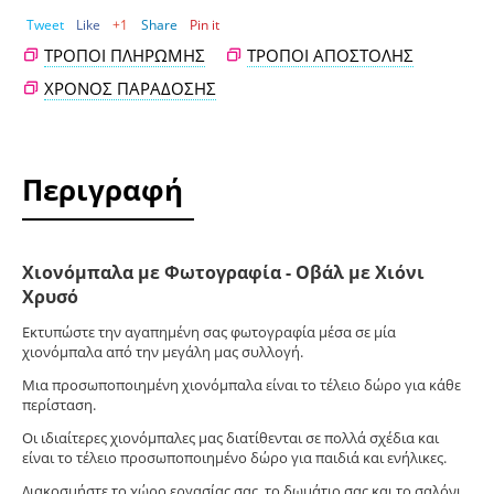
Tweet
Like
+1
Share
Pin it
ΤΡΌΠΟΙ ΠΛΗΡΩΜΉΣ
ΤΡΌΠΟΙ ΑΠΟΣΤΟΛΉΣ
ΧΡΌΝΟΣ ΠΑΡΆΔΟΣΗΣ
Περιγραφή
Χιονόμπαλα με Φωτογραφία - Οβάλ με Χιόνι
Χρυσό
Εκτυπώστε την αγαπημένη σας φωτογραφία μέσα σε μία
χιονόμπαλα από την μεγάλη μας συλλογή.
Μια προσωποποιημένη χιονόμπαλα είναι το τέλειο δώρο για κάθε
περίσταση.
Οι ιδιαίτερες χιονόμπαλες μας διατίθενται σε πολλά σχέδια και
είναι το τέλειο προσωποποιημένο δώρο για παιδιά και ενήλικες.
Διακοσμήστε το χώρο εργασίας σας, το δωμάτιο σας και το σαλόνι