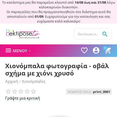
Το κατάστημα μας θα παραμείνει κλειστό από
14/08 έως και 31/08
λόγω
καλοκαιρινών διακοπών.
Οι παραγγελίες που θα πραγματοποιηθούν στο διάστημα αυτό θα
αποσταλούν από
01/09
. Ευχαριστούμε για την κατανόηση και σας
ευχόμαστε καλό καλοκαίρι!

0




ΜΕΝΟΎ

Χιονόμπαλα φωτογραφία - οβάλ
σχήμα με χιόνι χρυσό
Αρχική
Χιονόμπαλες
/
ΚΩΔΙΚΟΣ (SKU):
print_0061
Γράψτε μια κριτική