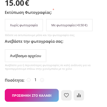
15.00
€
Εκτύπωση Φωτογραφίας:
Χωρίς φωτογραφία
Με φωτογραφία
(+
0.50
€
)
Θέλετε να εκτυπώσουμε μέσα και την φωτογραφία σας;
Ανεβάστε την φωτογραφία σας:
Ανέβασμα αρχείου
Ανεβάστε μια ή περισσότερες φωτογραφίες σε καλή ανάλυση για να
προσαρμόσουμε επάνω στην χιονόμπαλα με το χιόνι
Ποσότητα:
−
+
ΠΡΟΣΘΉΚΗ ΣΤΟ ΚΑΛΆΘΙ