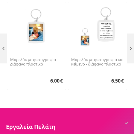

Μπρελόκ με φωτογραφία -
Μπρελόκ με φωτογραφία και
Διάφανο πλαστικό
κείμενο - διάφανο πλαστικό
6.00
€
6.50
€
Εργαλεία Πελάτη