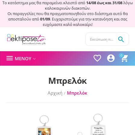
Το κατάστημα μας θα παραμείνει κλειστό από
14/08 έως και 31/08
λόγω
καλοκαιρινών διακοπών.
Οι παραγγελίες που θα πραγματοποιηθούν στο διάστημα αυτό θα
αποσταλούν από
01/09
. Ευχαριστούμε για την κατανόηση και σας
ευχόμαστε καλό καλοκαίρι!

0




ΜΕΝΟΎ

Μπρελόκ
Αρχική
Μπρελόκ
/