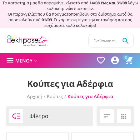
Το κατάστημα μας θα παραμείνει κλειστό από
14/08 έως και 31/08
λόγω
καλοκαιρινών διακοπών.
Οι παραγγελίες που θα πραγματοποιηθούν στο διάστημα αυτό θα
αποσταλούν από
01/09
. Ευχαριστούμε για την κατανόηση και σας
ευχόμαστε καλό καλοκαίρι!

0




ΜΕΝΟΎ

Κούπες για Αδέρφια
Αρχική
Κούπες
Κούπες για Αδέρφια
/
/

Φίλτρα

