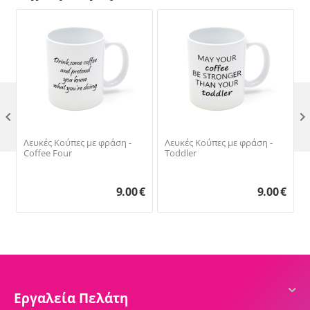

Λευκές Κούπες με φράση -
Λευκές Κούπες με φράση -
Coffee Four
Toddler
9.00
€
9.00
€
Εργαλεία Πελάτη