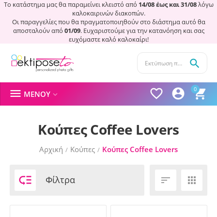
Το κατάστημα μας θα παραμείνει κλειστό από
14/08 έως και 31/08
λόγω
καλοκαιρινών διακοπών.
Οι παραγγελίες που θα πραγματοποιηθούν στο διάστημα αυτό θα
αποσταλούν από
01/09
. Ευχαριστούμε για την κατανόηση και σας
ευχόμαστε καλό καλοκαίρι!

0




ΜΕΝΟΎ

Κούπες Coffee Lovers
Αρχική
Κούπες
Κούπες Coffee Lovers
/
/

Φίλτρα

