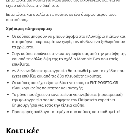
Εκτυπώστε μία κούπα για κάθε μέλος της οικογένειας σας για να
έχει ο κάθε ένας την δική του.
Εκτυπώστε και στολίστε τις κούπες σε ένα όμορφο μέρος τους
σπιτιού σας.
Χρήσιμες πληροφορίες:
Οι κούπες μπορούν να μπουν άφοβα στο πλυντήριο πιάτων και
στο φούρνο μικροκυμάτων χωρίς τον κίνδυνο να ξεθωριάσουν
τα χρώματα.
Στην κούπα τυπώνετε την φωτογραφία σας από την μια όψη της
και από την άλλη όψη της το σχέδιο Mombie Two που εσείς
επιλέξατε.
Αν δεν ανεβάσετε φωτογραφία θα τυπωθεί μονο το σχέδιο που
έχετε επιλέξει και από τις δύο πλευρές της κούπας.
Οι κούπες που έχει εξασφαλίσει για εσάς το EKTIPOSETO.GR
είναι κορυφαίας ποιότητας και αντοχής.
Το μόνο που έχετε να κάνετε είναι να ανεβάσετε (προαιρετικά)
την φωτογραφία σας και αφήστε τον Ektiposeto expert να
δημιουργήσει για εσάς την τέλεια κούπα.
Προσφορές ανάλογα τα τεμάχια από κούπες που επιθυμείτε!
Κριτικές