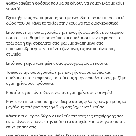
φωτογραφίες ή φράσεις που θα σε κάνουν να χαμογελάς με κάθε
γουλιά!
Εξέπληξε τους αγαπημένους σου με ένα ιδιαίτερο και προσωπικό
δώρο που θα κάνει το ταξίδι στην κουζίνα πιο διασκεδαστικό!
Εκτυπώστε την φωτογραφία της επιλογής σας μαζί με το κείμενο
που εσείς επιθυμείτε, σε κούπα και απολαύστε τον καφέ σας, το
τσάι σας ή την σοκολάτα σας, μαζί με αγαπημένα σας
πρόσωπα.Κρατήστε για πάντα ζωντανές τις αγαπημένες σας
στιγμές!
Εκτύπωση της αγαπημένης σας φωτογραφίας σε κούπα.
Tυπώστε την φωτογραφία της επιλογής σας σε κούπα και
απολαύστε τον καφέ σας, το τσάι σας ή την σοκολάτα σας, μαζί με
αγαπημένα σας πρόσωπα.
Κρατήστε για πάντα ζωντανές τις αγαπημένες σας στιγμές!
Κάντε ένα προσωποποιημένο δώρο στους φίλους σας, μικρούς και
μεγάλους φτιάχνοντας την δική σας ξεχωριστή κούπα.
Κάντε ένα όμορφο δώρο σε καλούς πελάτες της επιχείρησης σας
εκτυπώνοντας πάνω στην κούπα τα στοιχεία και το λογότυπο της
επιχείρησης σας.