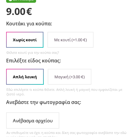
9.00
€
Κουτάκι για κούπα:
Χωρίς κουτί
Με κουτί
(+
1.00
€
)
Θέλετε κουτί για την κούπα σας?
Επιλέξτε είδος κούπας:
Απλή λευκή
Μαγική
(+
3.00
€
)
Εδώ επιλέγετε τι κούπα θέλετε. Απλή λευκή ή μαγική που εμφανίζεται με
ζεστό νερό.
Ανεβάστε την φωτογραφία σας:
Ανέβασμα αρχείου
Αν επιθυμείτε να έχει η κούπα και δίκη σας φωτογραφία ανεβάστε την εδώ