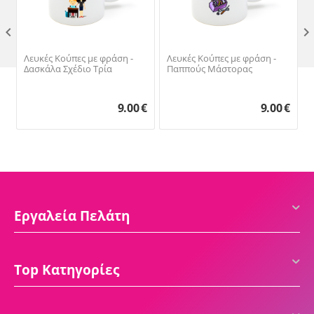

Λευκές Κούπες με φράση -
Λευκές Κούπες με φράση -
Δασκάλα Σχέδιο Τρία
Παππούς Μάστορας
9.00
€
9.00
€
Εργαλεία Πελάτη
Top Κατηγορίες