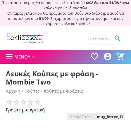
Το κατάστημα μας θα παραμείνει κλειστό από
14/08 έως και 31/08
λόγω
καλοκαιρινών διακοπών.
Οι παραγγελίες που θα πραγματοποιηθούν στο διάστημα αυτό θα
αποσταλούν από
01/09
. Ευχαριστούμε για την κατανόηση και σας
ευχόμαστε καλό καλοκαίρι!

0




ΜΕΝΟΎ

Λευκές Κούπες με φράση -
Mombie Two
Αρχική
Κούπες
Κούπες με Φράσεις
/
/
Γράψτε μια κριτική
ΚΩΔΙΚΟΣ (SKU):
mug_letter_17