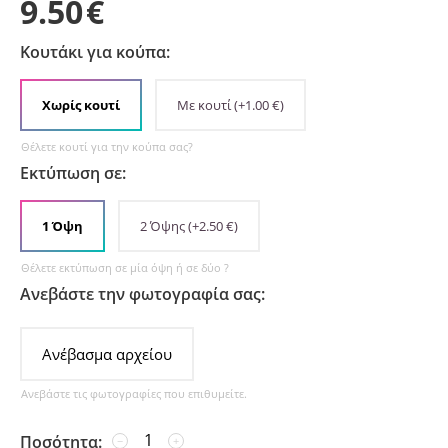
9.50
€
Κουτάκι για κούπα:
Χωρίς κουτί
Με κουτί
(+
1.00
€
)
Θέλετε κουτί για την κούπα σας?
Εκτύπωση σε:
1 Όψη
2 Όψης
(+
2.50
€
)
Θέλετε εκτύπωση σε μία όψη ή σε δύο ?
Ανεβάστε την φωτογραφία σας:
Ανέβασμα αρχείου
Ανεβάστε τις φωτογραφίες που επιθυμείτε.
Ποσότητα:
−
+