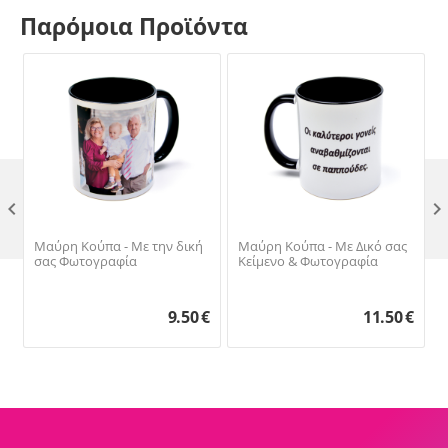
Παρόμοια Προϊόντα

Μαύρη Κούπα - Με την δική
Μαύρη Κούπα - Με Δικό σας
σας Φωτογραφία
Κείμενο & Φωτογραφία
9.50
€
11.50
€