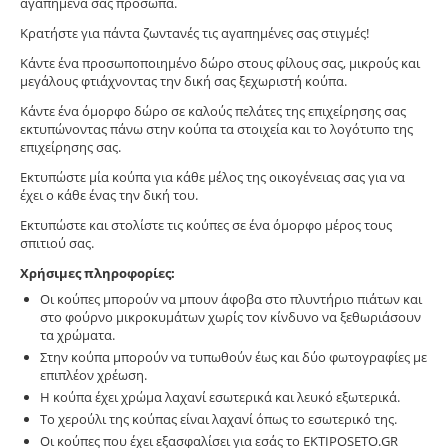
αγαπημένα σας πρόσωπα.
Κρατήστε για πάντα ζωντανές τις αγαπημένες σας στιγμές!
Κάντε ένα προσωποποιημένο δώρο στους φίλους σας, μικρούς και
μεγάλους φτιάχνοντας την δική σας ξεχωριστή κούπα.
Κάντε ένα όμορφο δώρο σε καλούς πελάτες της επιχείρησης σας
εκτυπώνοντας πάνω στην κούπα τα στοιχεία και το λογότυπο της
επιχείρησης σας.
Εκτυπώστε μία κούπα για κάθε μέλος της οικογένειας σας για να
έχει ο κάθε ένας την δική του.
Εκτυπώστε και στολίστε τις κούπες σε ένα όμορφο μέρος τους
σπιτιού σας.
Χρήσιμες πληροφορίες:
Οι κούπες μπορούν να μπουν άφοβα στο πλυντήριο πιάτων και
στο φούρνο μικροκυμάτων χωρίς τον κίνδυνο να ξεθωριάσουν
τα χρώματα.
Στην κούπα μπορούν να τυπωθούν έως και δύο φωτογραφίες με
επιπλέον χρέωση.
Η κούπα έχει χρώμα λαχανί εσωτερικά και λευκό εξωτερικά.
Το χερούλι της κούπας είναι λαχανί όπως το εσωτερικό της.
Οι κούπες που έχει εξασφαλίσει για εσάς το EKTIPOSETO.GR