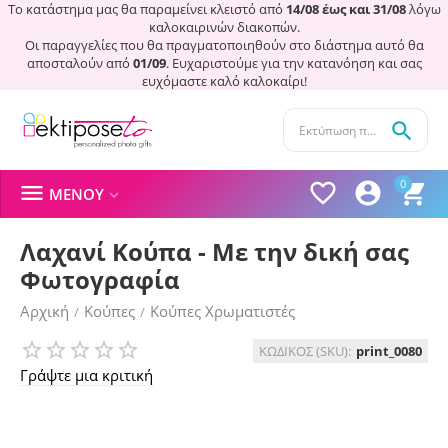
Το κατάστημα μας θα παραμείνει κλειστό από
14/08 έως και 31/08
λόγω
καλοκαιρινών διακοπών.
Οι παραγγελίες που θα πραγματοποιηθούν στο διάστημα αυτό θα
αποσταλούν από
01/09
. Ευχαριστούμε για την κατανόηση και σας
ευχόμαστε καλό καλοκαίρι!

0




ΜΕΝΟΎ

Λαχανί Κούπα - Με την δική σας
Φωτογραφία
Αρχική
Κούπες
Κούπες Χρωματιστές
/
/
ΚΩΔΙΚΟΣ (SKU):
print_0080
Γράψτε μια κριτική