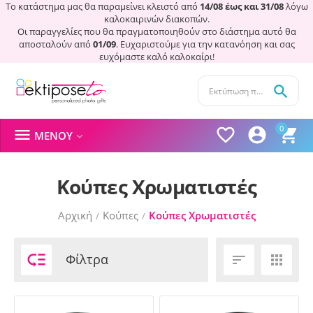
Το κατάστημα μας θα παραμείνει κλειστό από
14/08 έως και 31/08
λόγω
καλοκαιρινών διακοπών.
Οι παραγγελίες που θα πραγματοποιηθούν στο διάστημα αυτό θα
αποσταλούν από
01/09
. Ευχαριστούμε για την κατανόηση και σας
ευχόμαστε καλό καλοκαίρι!

0




ΜΕΝΟΎ

Κούπες Χρωματιστές
Αρχική
Κούπες
Κούπες Χρωματιστές
/
/

Φίλτρα

