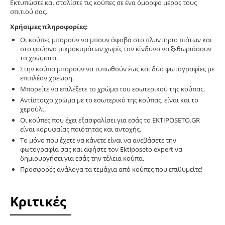
Εκτυπώστε και στολίστε τις κούπες σε ένα όμορφο μέρος τους
σπιτιού σας.
Χρήσιμες πληροφορίες:
Οι κούπες μπορούν να μπουν άφοβα στο πλυντήριο πιάτων και
στο φούρνο μικροκυμάτων χωρίς τον κίνδυνο να ξεθωριάσουν
τα χρώματα.
Στην κούπα μπορούν να τυπωθούν έως και δύο φωτογραφίες με
επιπλέον χρέωση.
Μπορείτε να επιλέξετε το χρώμα του εσωτερικού της κούπας.
Αντίστοιχο χρώμα με το εσωτερικό της κούπας, είναι και το
χερούλι.
Οι κούπες που έχει εξασφαλίσει για εσάς το EKTIPOSETO.GR
είναι κορυφαίας ποιότητας και αντοχής.
Το μόνο που έχετε να κάνετε είναι να ανεβάσετε την
φωτογραφία σας και αφήστε τον Ektiposeto expert να
δημιουργήσει για εσάς την τέλεια κούπα.
Προσφορές ανάλογα τα τεμάχια από κούπες που επιθυμείτε!
Κριτικές