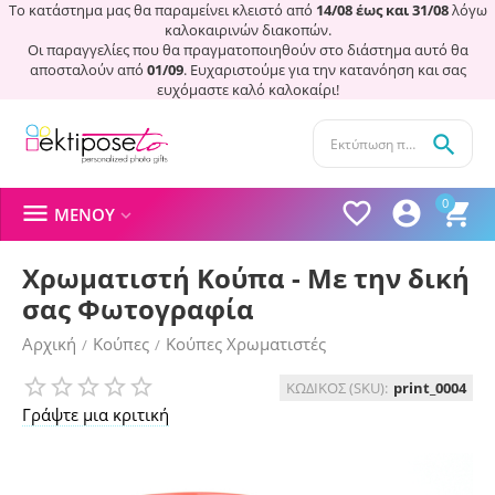
Το κατάστημα μας θα παραμείνει κλειστό από
14/08 έως και 31/08
λόγω
καλοκαιρινών διακοπών.
Οι παραγγελίες που θα πραγματοποιηθούν στο διάστημα αυτό θα
αποσταλούν από
01/09
. Ευχαριστούμε για την κατανόηση και σας
ευχόμαστε καλό καλοκαίρι!

0




ΜΕΝΟΎ

Χρωματιστή Κούπα - Με την δική
σας Φωτογραφία
Αρχική
Κούπες
Κούπες Χρωματιστές
/
/
ΚΩΔΙΚΟΣ (SKU):
print_0004
Γράψτε μια κριτική