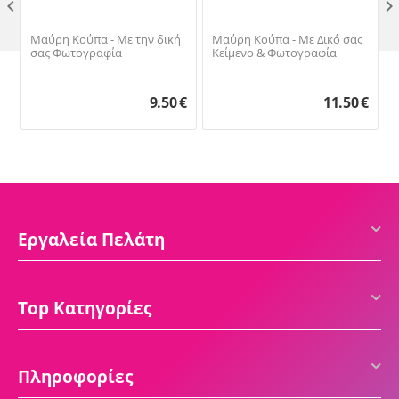

Μαύρη Κούπα - Με την δική
Μαύρη Κούπα - Με Δικό σας
σας Φωτογραφία
Κείμενο & Φωτογραφία
9.50
€
11.50
€
Εργαλεία Πελάτη
Top Κατηγορίες
Πληροφορίες