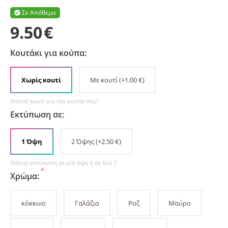
Σε Απόθεμα

9.50
€
Κουτάκι για κούπα:
Χωρίς κουτί
Με κουτί
(+
1.00
€
)
Θέλετε κουτί για την κούπα σας?
Εκτύπωση σε:
1 Όψη
2 Όψης
(+
2.50
€
)
Θέλετε εκτύπωση σε μία όψη ή σε δύο ?
Χρώμα:
κόκκινο
Γαλάζιο
Ροζ
Μαύρο