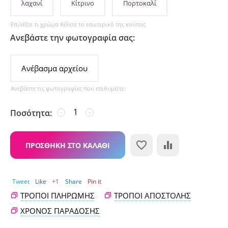
λαχανί
Κίτρινο
Πορτοκαλί
​Επιλέξτε τι χρώμα θέλετε το εσωτερικό της κούπας
Ανεβάστε την φωτογραφία σας:
Ανέβασμα αρχείου
Ανεβάστε τις φωτογραφίες που επιθυμείτε.
Ποσότητα:
−
+
ΠΡΟΣΘΉΚΗ ΣΤΟ ΚΑΛΆΘΙ
Tweet
Like
+1
Share
Pin it
ΤΡΌΠΟΙ ΠΛΗΡΩΜΉΣ
ΤΡΌΠΟΙ ΑΠΟΣΤΟΛΉΣ
ΧΡΌΝΟΣ ΠΑΡΆΔΟΣΗΣ