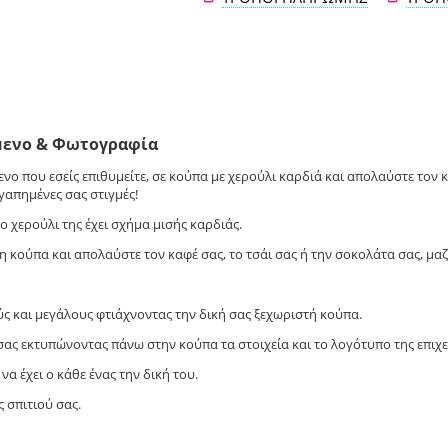
ίμενο & Φωτογραφία
νο που εσείς επιθυμείτε, σε κούπα με χερούλι καρδιά και απολαύστε τον κα
απημένες σας στιγμές!
χερούλι της έχει σχήμα μισής καρδιάς.
 κούπα και απολαύστε τον καφέ σας, το τσάι σας ή την σοκολάτα σας, μα
ς και μεγάλους φτιάχνοντας την δική σας ξεχωριστή κούπα.
σας εκτυπώνοντας πάνω στην κούπα τα στοιχεία και το λογότυπο της επιχε
να έχει ο κάθε ένας την δική του.
 σπιτιού σας.