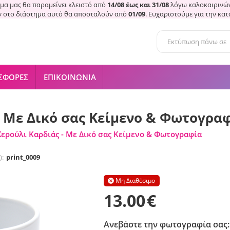
μα μας θα παραμείνει κλειστό από
14/08 έως και 31/08
λόγω καλοκαιρινών
ν στο διάστημα αυτό θα αποσταλούν από
01/09
. Ευχαριστούμε για την κα
ΣΦΟΡΈΣ
ΕΠΙΚΟΙΝΩΝΊΑ
- Με Δικό σας Κείμενο & Φωτογρα
Χερούλι Καρδιάς - Με Δικό σας Κείμενο & Φωτογραφία
):
print_0009
Μη Διαθέσιμο

13.00
€
Ανεβάστε την φωτογραφία σας: