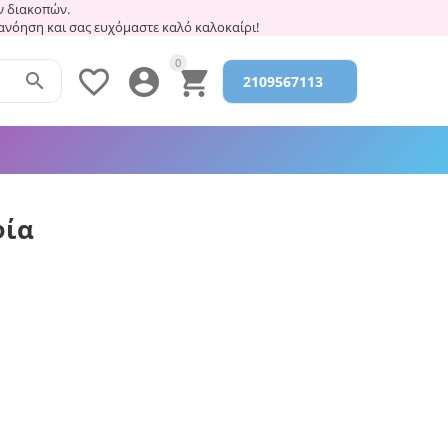
 διακοπών.
τανόηση και σας ευχόμαστε καλό καλοκαίρι!
0




2109567113
φία