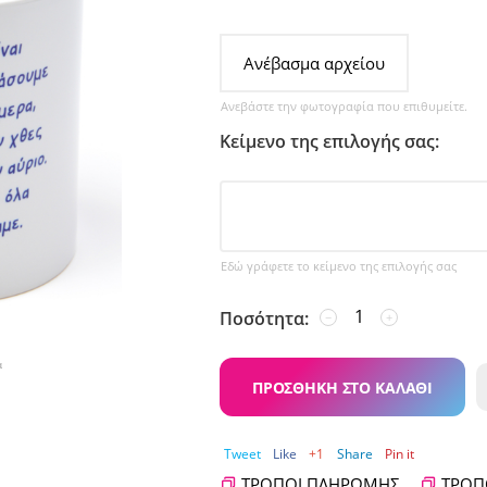
Ανέβασμα αρχείου
Ανεβάστε την φωτογραφία που επιθυμείτε.
Κείμενο της επιλογής σας:
Εδώ γράφετε το κείμενο της επιλογής σας
Ποσότητα:
−
+
α
ΠΡΟΣΘΉΚΗ ΣΤΟ ΚΑΛΆΘΙ
Tweet
Like
+1
Share
Pin it
ΤΡΌΠΟΙ ΠΛΗΡΩΜΉΣ
ΤΡΌΠ