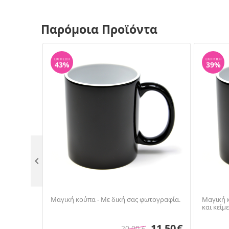
Παρόμοια Προϊόντα
ΈΚΠΤΩΣΗ
ΈΚΠΤΩΣΗ
43%
39%

Μαγική κούπα - Με δική σας φωτογραφία.
Μαγική 
και κείμ
11.50
€
20.00
€