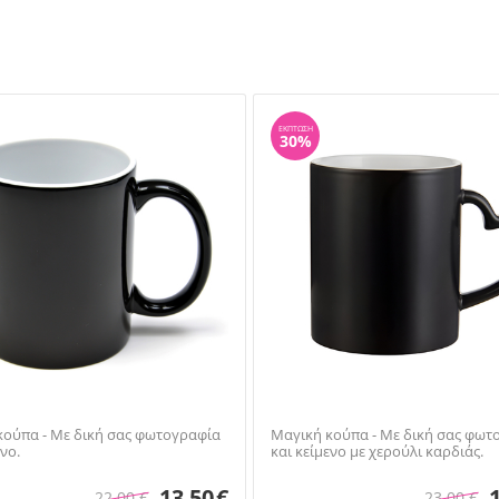
ΈΚΠΤΩΣΗ
30%
κούπα - Με δική σας φωτογραφία
Μαγική κούπα - Με δική σας φωτ
ενο.
και κείμενο με χερούλι καρδιάς.
13.50
€
22.00
€
23.00
€