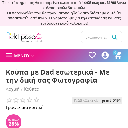
Το κατάστημα μας θα παραμείνει κλειστό από
14/08 έως και 31/08
λόγω
καλοκαιρινών διακοπών.
Οι παραγγελίες που θα πραγματοποιηθούν στο διάστημα αυτό θα
αποσταλούν από
01/09
. Ευχαριστούμε για την κατανόηση και σας
ευχόμαστε καλό καλοκαίρι!

0




ΜΕΝΟΎ

Κούπα με Dad εσωτερικά - Με
την δική σας Φωτογραφία
Αρχική
Κούπες
/
ΈΚΠΤΩΣΗ
28%
ΚΩΔΙΚΟΣ (SKU):
print_0454
Γράψτε μια κριτική