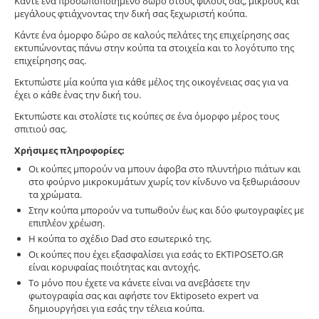
Κάντε ένα προσωποποιημένο δώρο στους φίλους σας, μικρούς και
μεγάλους φτιάχνοντας την δική σας ξεχωριστή κούπα.
Κάντε ένα όμορφο δώρο σε καλούς πελάτες της επιχείρησης σας
εκτυπώνοντας πάνω στην κούπα τα στοιχεία και το λογότυπο της
επιχείρησης σας.
Εκτυπώστε μία κούπα για κάθε μέλος της οικογένειας σας για να
έχει ο κάθε ένας την δική του.
Εκτυπώστε και στολίστε τις κούπες σε ένα όμορφο μέρος τους
σπιτιού σας.
Χρήσιμες πληροφορίες:
Οι κούπες μπορούν να μπουν άφοβα στο πλυντήριο πιάτων και
στο φούρνο μικροκυμάτων χωρίς τον κίνδυνο να ξεθωριάσουν
τα χρώματα.
Στην κούπα μπορούν να τυπωθούν έως και δύο φωτογραφίες με
επιπλέον χρέωση.
Η κούπα το σχέδιο Dad στο εσωτερικό της.
Οι κούπες που έχει εξασφαλίσει για εσάς το EKTIPOSETO.GR
είναι κορυφαίας ποιότητας και αντοχής.
Το μόνο που έχετε να κάνετε είναι να ανεβάσετε την
φωτογραφία σας και αφήστε τον Ektiposeto expert να
δημιουργήσει για εσάς την τέλεια κούπα.