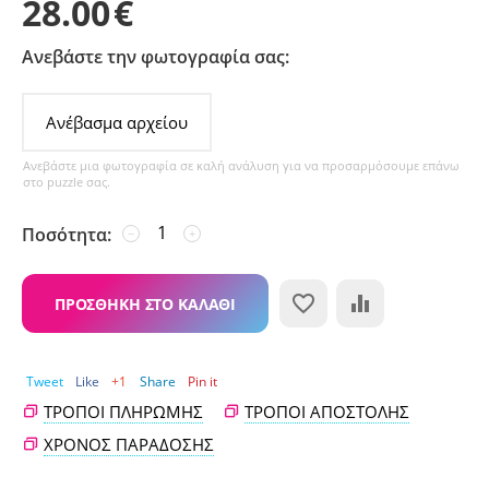
28.00
€
Ανεβάστε την φωτογραφία σας:
Ανέβασμα αρχείου
Ανεβάστε μια φωτογραφία σε καλή ανάλυση για να προσαρμόσουμε επάνω
στο puzzle σας.
Ποσότητα:
−
+
ΠΡΟΣΘΉΚΗ ΣΤΟ ΚΑΛΆΘΙ
Tweet
Like
+1
Share
Pin it
ΤΡΌΠΟΙ ΠΛΗΡΩΜΉΣ
ΤΡΌΠΟΙ ΑΠΟΣΤΟΛΉΣ
ΧΡΌΝΟΣ ΠΑΡΆΔΟΣΗΣ