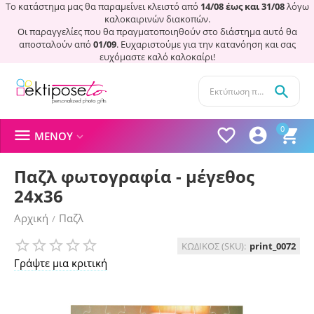
Το κατάστημα μας θα παραμείνει κλειστό από
14/08 έως και 31/08
λόγω
καλοκαιρινών διακοπών.
Οι παραγγελίες που θα πραγματοποιηθούν στο διάστημα αυτό θα
αποσταλούν από
01/09
. Ευχαριστούμε για την κατανόηση και σας
ευχόμαστε καλό καλοκαίρι!

0




ΜΕΝΟΎ

Παζλ φωτογραφία - μέγεθος
24x36
Αρχική
Παζλ
/
ΚΩΔΙΚΟΣ (SKU):
print_0072
Γράψτε μια κριτική