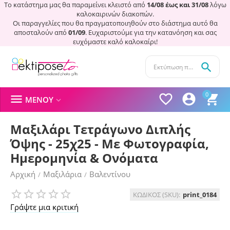
Το κατάστημα μας θα παραμείνει κλειστό από
14/08 έως και 31/08
λόγω
καλοκαιρινών διακοπών.
Οι παραγγελίες που θα πραγματοποιηθούν στο διάστημα αυτό θα
αποσταλούν από
01/09
. Ευχαριστούμε για την κατανόηση και σας
ευχόμαστε καλό καλοκαίρι!

0




ΜΕΝΟΎ

Μαξιλάρι Τετράγωνο Διπλής
Όψης - 25χ25 - Με Φωτογραφία,
Ημερομηνία & Ονόματα
Αρχική
Μαξιλάρια
Βαλεντίνου
/
/
ΚΩΔΙΚΟΣ (SKU):
print_0184
Γράψτε μια κριτική