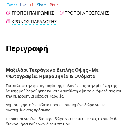
Tweet
Like
+1
Share
Pin it
ΤΡΌΠΟΙ ΠΛΗΡΩΜΉΣ
ΤΡΌΠΟΙ ΑΠΟΣΤΟΛΉΣ
ΧΡΌΝΟΣ ΠΑΡΆΔΟΣΗΣ
Περιγραφή
Μαξιλάρι Τετράγωνο Διπλής Όψης - Με
Φωτογραφία, Ημερομηνία & Ονόματα
Εκτυπώστε την φωτογραφία της επιλογής σας στην μία όψη της
λευκής μαξιλαροθήκης και στην αντίθετη όψη τα ονόματά σας και
την ημερομηνία μέσα σε καρδιές.
Δημιουργήστε ένα τέλειο προσωποποιημένο δώρο για τα
αγαπημένα σας πρόσωπα.
Πρόκειται για ένα ιδιαίτερο δώρο για ερωτευμένους το οποίο θα
διακοσμήσει κάθε γωνιά του σπιτιού.