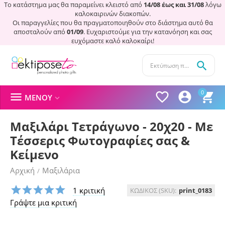
Το κατάστημα μας θα παραμείνει κλειστό από
14/08 έως και 31/08
λόγω
καλοκαιρινών διακοπών.
Οι παραγγελίες που θα πραγματοποιηθούν στο διάστημα αυτό θα
αποσταλούν από
01/09
. Ευχαριστούμε για την κατανόηση και σας
ευχόμαστε καλό καλοκαίρι!

0




ΜΕΝΟΎ

Μαξιλάρι Τετράγωνο - 20χ20 - Mε
Τέσσερις Φωτογραφίες σας &
Κείμενο
Αρχική
Μαξιλάρια
/
1 κριτική
ΚΩΔΙΚΟΣ (SKU):
print_0183
Γράψτε μια κριτική