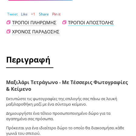
Tweet
Like
+1
Share
Pin it
ΤΡΌΠΟΙ ΠΛΗΡΩΜΉΣ
ΤΡΌΠΟΙ ΑΠΟΣΤΟΛΉΣ
ΧΡΌΝΟΣ ΠΑΡΆΔΟΣΗΣ
Περιγραφή
Μαξιλάρι Τετράγωνο - Με Τέσσερις Φωτογραφίες
& Κείμενο
Εκτυπώστε τις φωτογραφίες της επιλογής σας πάνω σε λευκή
μαξιλαροθήκη μαζί με ένα σύντομο κείμενο.
Δημιουργήστε ένα τέλειο προσωποποιημένο δώρο για τα
αγαπημένα σας πρόσωπα.
Πρόκειται για ένα ιδιαίτερο δώρο το οποίο θα διακοσμήσει κάθε
γωνιά του σπιτιού.