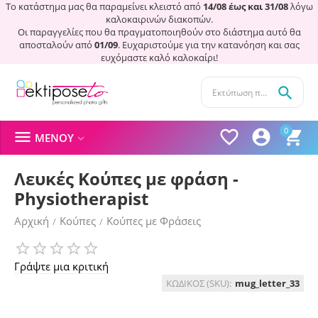
Το κατάστημα μας θα παραμείνει κλειστό από
14/08 έως και 31/08
λόγω
καλοκαιρινών διακοπών.
Οι παραγγελίες που θα πραγματοποιηθούν στο διάστημα αυτό θα
αποσταλούν από
01/09
. Ευχαριστούμε για την κατανόηση και σας
ευχόμαστε καλό καλοκαίρι!

0




ΜΕΝΟΎ

Λευκές Κούπες με φράση -
Physiotherapist
Αρχική
Κούπες
Κούπες με Φράσεις
/
/
Γράψτε μια κριτική
ΚΩΔΙΚΟΣ (SKU):
mug_letter_33