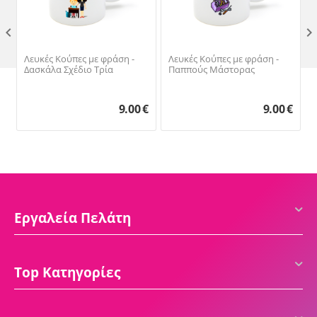

Λευκές Κούπες με φράση -
Λευκές Κούπες με φράση -
Δασκάλα Σχέδιο Τρία
Παππούς Μάστορας
9.00
€
9.00
€
Εργαλεία Πελάτη
Top Κατηγορίες