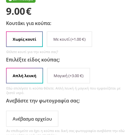
9.00
€
Κουτάκι για κούπα:
Χωρίς κουτί
Με κουτί
(+
1.00
€
)
Θέλετε κουτί για την κούπα σας?
Επιλέξτε είδος κούπας:
Απλή λευκή
Μαγική
(+
3.00
€
)
Εδώ επιλέγετε τι κούπα θέλετε. Απλή λευκή ή μαγική που εμφανίζεται με
ζεστό νερό.
Ανεβάστε την φωτογραφία σας:
Ανέβασμα αρχείου
Αν επιθυμείτε να έχει η κούπα και δική σας φωτογραφία ανεβάστε την εδώ