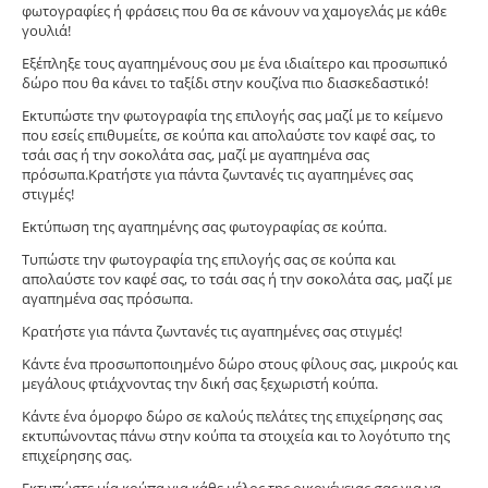
φωτογραφίες ή φράσεις που θα σε κάνουν να χαμογελάς με κάθε
γουλιά!
Εξέπληξε τους αγαπημένους σου με ένα ιδιαίτερο και προσωπικό
δώρο που θα κάνει το ταξίδι στην κουζίνα πιο διασκεδαστικό!
Εκτυπώστε την φωτογραφία της επιλογής σας μαζί με το κείμενο
που εσείς επιθυμείτε, σε κούπα και απολαύστε τον καφέ σας, το
τσάι σας ή την σοκολάτα σας, μαζί με αγαπημένα σας
πρόσωπα.Κρατήστε για πάντα ζωντανές τις αγαπημένες σας
στιγμές!
Εκτύπωση της αγαπημένης σας φωτογραφίας σε κούπα.
Tυπώστε την φωτογραφία της επιλογής σας σε κούπα και
απολαύστε τον καφέ σας, το τσάι σας ή την σοκολάτα σας, μαζί με
αγαπημένα σας πρόσωπα.
Κρατήστε για πάντα ζωντανές τις αγαπημένες σας στιγμές!
Κάντε ένα προσωποποιημένο δώρο στους φίλους σας, μικρούς και
μεγάλους φτιάχνοντας την δική σας ξεχωριστή κούπα.
Κάντε ένα όμορφο δώρο σε καλούς πελάτες της επιχείρησης σας
εκτυπώνοντας πάνω στην κούπα τα στοιχεία και το λογότυπο της
επιχείρησης σας.