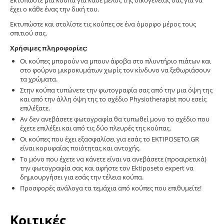
Εκτυπώστε μία κούπα για κάθε μέλος της οικογένειας σας για να
έχει ο κάθε ένας την δική του.
Εκτυπώστε και στολίστε τις κούπες σε ένα όμορφο μέρος τους
σπιτιού σας.
Χρήσιμες πληροφορίες:
Οι κούπες μπορούν να μπουν άφοβα στο πλυντήριο πιάτων και
στο φούρνο μικροκυμάτων χωρίς τον κίνδυνο να ξεθωριάσουν
τα χρώματα.
Στην κούπα τυπώνετε την φωτογραφία σας από την μια όψη της
και από την άλλη όψη της το σχέδιο Physiotherapist που εσείς
επιλέξατε.
Αν δεν ανεβάσετε φωτογραφία θα τυπωθεί μονο το σχέδιο που
έχετε επιλέξει και από τις δύο πλευρές της κούπας.
Οι κούπες που έχει εξασφαλίσει για εσάς το EKTIPOSETO.GR
είναι κορυφαίας ποιότητας και αντοχής.
Το μόνο που έχετε να κάνετε είναι να ανεβάσετε (προαιρετικά)
την φωτογραφία σας και αφήστε τον Ektiposeto expert να
δημιουργήσει για εσάς την τέλεια κούπα.
Προσφορές ανάλογα τα τεμάχια από κούπες που επιθυμείτε!
Κριτικές