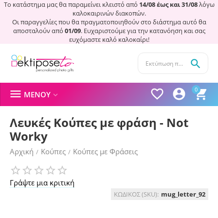
Το κατάστημα μας θα παραμείνει κλειστό από
14/08 έως και 31/08
λόγω
καλοκαιρινών διακοπών.
Οι παραγγελίες που θα πραγματοποιηθούν στο διάστημα αυτό θα
αποσταλούν από
01/09
. Ευχαριστούμε για την κατανόηση και σας
ευχόμαστε καλό καλοκαίρι!

0




ΜΕΝΟΎ

Λευκές Κούπες με φράση - Not
Worky
Αρχική
Κούπες
Κούπες με Φράσεις
/
/
Γράψτε μια κριτική
ΚΩΔΙΚΟΣ (SKU):
mug_letter_92