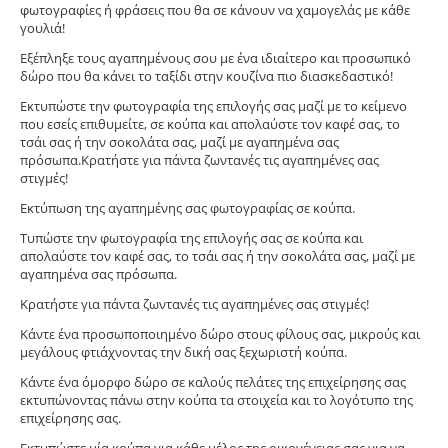
φωτογραφίες ή φράσεις που θα σε κάνουν να χαμογελάς με κάθε
γουλιά!
Εξέπληξε τους αγαπημένους σου με ένα ιδιαίτερο και προσωπικό
δώρο που θα κάνει το ταξίδι στην κουζίνα πιο διασκεδαστικό!
Εκτυπώστε την φωτογραφία της επιλογής σας μαζί με το κείμενο
που εσείς επιθυμείτε, σε κούπα και απολαύστε τον καφέ σας, το
τσάι σας ή την σοκολάτα σας, μαζί με αγαπημένα σας
πρόσωπα.Κρατήστε για πάντα ζωντανές τις αγαπημένες σας
στιγμές!
Εκτύπωση της αγαπημένης σας φωτογραφίας σε κούπα.
Tυπώστε την φωτογραφία της επιλογής σας σε κούπα και
απολαύστε τον καφέ σας, το τσάι σας ή την σοκολάτα σας, μαζί με
αγαπημένα σας πρόσωπα.
Κρατήστε για πάντα ζωντανές τις αγαπημένες σας στιγμές!
Κάντε ένα προσωποποιημένο δώρο στους φίλους σας, μικρούς και
μεγάλους φτιάχνοντας την δική σας ξεχωριστή κούπα.
Κάντε ένα όμορφο δώρο σε καλούς πελάτες της επιχείρησης σας
εκτυπώνοντας πάνω στην κούπα τα στοιχεία και το λογότυπο της
επιχείρησης σας.