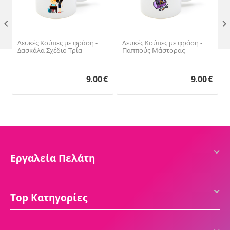

Λευκές Κούπες με φράση -
Λευκές Κούπες με φράση -
Δασκάλα Σχέδιο Τρία
Παππούς Μάστορας
9.00
€
9.00
€
Εργαλεία Πελάτη
Top Κατηγορίες