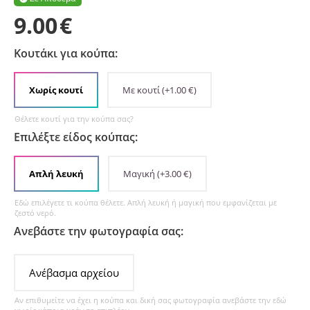
9.00
€
Κουτάκι για κούπα:
Χωρίς κουτί
Με κουτί
(+
1.00
€
)
Θέλετε κουτί για την κούπα σας?
Επιλέξτε είδος κούπας:
Απλή λευκή
Μαγική
(+
3.00
€
)
Εδώ επιλέγετε τι κούπα θέλετε. Απλή λευκή ή μαγική που εμφανίζεται με
ζεστό νερό.
Ανεβάστε την φωτογραφία σας:
Ανέβασμα αρχείου
Αν επιθυμείτε να έχει η κούπα και δική σας φωτογραφία ανεβάστε την εδώ