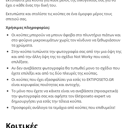
Εκτυπώστε μία κούπα για κάθε μέλος της οικογένειας σας για να
έχει ο κάθε ένας την δική του.
Εκτυπώστε και στολίστε τις κούπες σε ένα όμορφο μέρος τους
σπιτιού σας.
Χρήσιμες πληροφορίες:
Οι κούπες μπορούν να μπουν άφοβα στο πλυντήριο πιάτων και
στο φούρνο μικροκυμάτων χωρίς τον κίνδυνο να ξεθωριάσουν
τα χρώματα.
Στην κούπα τυπώνετε την φωτογραφία σας από την μια όψη της
και από την άλλη όψη της το σχέδιο Not Worky που εσείς
επιλέξατε.
Αν δεν ανεβάσετε φωτογραφία θα τυπωθεί μονο το σχέδιο που
έχετε επιλέξει και από τις δύο πλευρές της κούπας.
Οι κούπες που έχει εξασφαλίσει για εσάς το EKTIPOSETO.GR
είναι κορυφαίας ποιότητας και αντοχής.
Το μόνο που έχετε να κάνετε είναι να ανεβάσετε (προαιρετικά)
την φωτογραφία σας και αφήστε τον Ektiposeto expert να
δημιουργήσει για εσάς την τέλεια κούπα.
Προσφορές ανάλογα τα τεμάχια από κούπες που επιθυμείτε!
Κριτικές