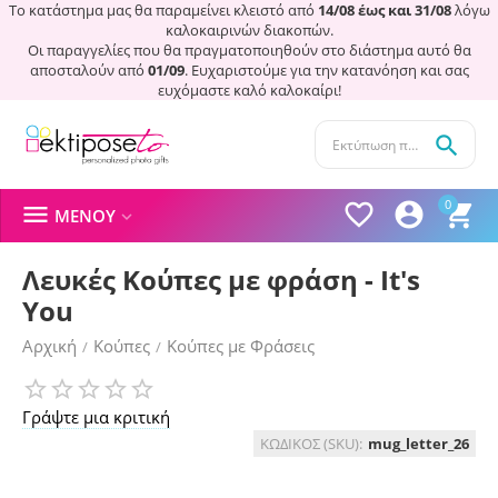
Το κατάστημα μας θα παραμείνει κλειστό από
14/08 έως και 31/08
λόγω
καλοκαιρινών διακοπών.
Οι παραγγελίες που θα πραγματοποιηθούν στο διάστημα αυτό θα
αποσταλούν από
01/09
. Ευχαριστούμε για την κατανόηση και σας
ευχόμαστε καλό καλοκαίρι!

0




ΜΕΝΟΎ

Λευκές Κούπες με φράση - It's
You
Αρχική
Κούπες
Κούπες με Φράσεις
/
/
Γράψτε μια κριτική
ΚΩΔΙΚΟΣ (SKU):
mug_letter_26