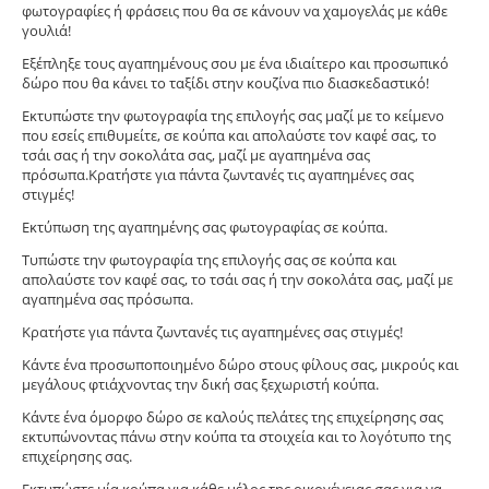
φωτογραφίες ή φράσεις που θα σε κάνουν να χαμογελάς με κάθε
γουλιά!
Εξέπληξε τους αγαπημένους σου με ένα ιδιαίτερο και προσωπικό
δώρο που θα κάνει το ταξίδι στην κουζίνα πιο διασκεδαστικό!
Εκτυπώστε την φωτογραφία της επιλογής σας μαζί με το κείμενο
που εσείς επιθυμείτε, σε κούπα και απολαύστε τον καφέ σας, το
τσάι σας ή την σοκολάτα σας, μαζί με αγαπημένα σας
πρόσωπα.Κρατήστε για πάντα ζωντανές τις αγαπημένες σας
στιγμές!
Εκτύπωση της αγαπημένης σας φωτογραφίας σε κούπα.
Tυπώστε την φωτογραφία της επιλογής σας σε κούπα και
απολαύστε τον καφέ σας, το τσάι σας ή την σοκολάτα σας, μαζί με
αγαπημένα σας πρόσωπα.
Κρατήστε για πάντα ζωντανές τις αγαπημένες σας στιγμές!
Κάντε ένα προσωποποιημένο δώρο στους φίλους σας, μικρούς και
μεγάλους φτιάχνοντας την δική σας ξεχωριστή κούπα.
Κάντε ένα όμορφο δώρο σε καλούς πελάτες της επιχείρησης σας
εκτυπώνοντας πάνω στην κούπα τα στοιχεία και το λογότυπο της
επιχείρησης σας.