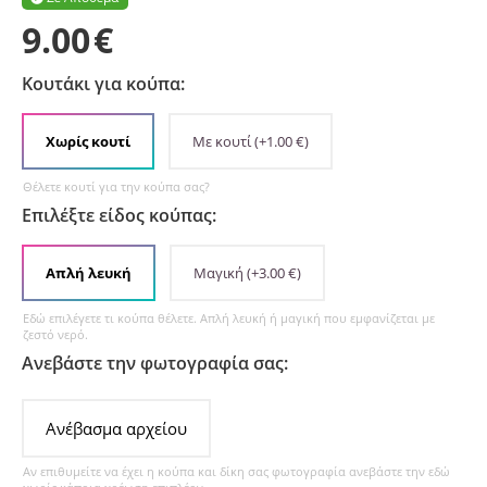
9.00
€
Κουτάκι για κούπα:
Χωρίς κουτί
Με κουτί
(+
1.00
€
)
Θέλετε κουτί για την κούπα σας?
Επιλέξτε είδος κούπας:
Απλή λευκή
Μαγική
(+
3.00
€
)
Εδώ επιλέγετε τι κούπα θέλετε. Απλή λευκή ή μαγική που εμφανίζεται με
ζεστό νερό.
Ανεβάστε την φωτογραφία σας:
Ανέβασμα αρχείου
Αν επιθυμείτε να έχει η κούπα και δίκη σας φωτογραφία ανεβάστε την εδώ