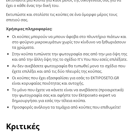
Εκτυπώστε μία κούπα για κάθε μέλος της οικογένειας σας για να
έχει ο κάθε ένας την δική του.
Εκτυπώστε και στολίστε τις κούπες σε ένα όμορφο μέρος τους
σπιτιού σας.
Χρήσιμες πληροφορίες:
Οι κούπες μπορούν να μπουν άφοβα στο πλυντήριο πιάτων και
στο φούρνο μικροκυμάτων χωρίς τον κίνδυνο να ξεθωριάσουν
τα χρώματα.
Στην κούπα τυπώνετε την φωτογραφία σας από την μια όψη της
και από την άλλη όψη της το σχέδιο It's You που εσείς επιλέξατε.
Αν δεν ανεβάσετε φωτογραφία θα τυπωθεί μονο το σχέδιο που
έχετε επιλέξει και από τις δύο πλευρές της κούπας.
Οι κούπες που έχει εξασφαλίσει για εσάς το EKTIPOSETO.GR
είναι κορυφαίας ποιότητας και αντοχής.
Το μόνο που έχετε να κάνετε είναι να ανεβάσετε (προαιρετικά)
την φωτογραφία σας και αφήστε τον Ektiposeto expert να
δημιουργήσει για εσάς την τέλεια κούπα.
Προσφορές ανάλογα τα τεμάχια από κούπες που επιθυμείτε!
Κριτικές