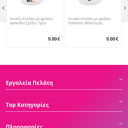

Λευκές Κούπες με φράση -
Λευκές Κούπες με φράση -
Δασκάλα Σχέδιο Τρία
Παππούς Μάστορας
9.00
€
9.00
€
Εργαλεία Πελάτη
Top Κατηγορίες
Πληροφορίες