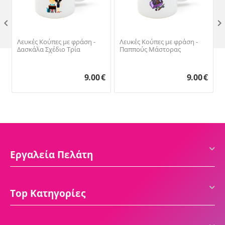

Λευκές Κούπες με φράση -
Λευκές Κούπες με φράση -
Δασκάλα Σχέδιο Τρία
Παππούς Μάστορας
9.00
€
9.00
€
Εργαλεία Πελάτη
Top Κατηγορίες