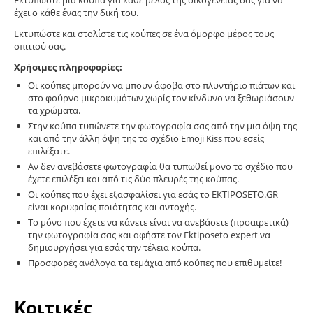
Εκτυπώστε μία κούπα για κάθε μέλος της οικογένειας σας για να
έχει ο κάθε ένας την δική του.
Εκτυπώστε και στολίστε τις κούπες σε ένα όμορφο μέρος τους
σπιτιού σας.
Χρήσιμες πληροφορίες:
Οι κούπες μπορούν να μπουν άφοβα στο πλυντήριο πιάτων και
στο φούρνο μικροκυμάτων χωρίς τον κίνδυνο να ξεθωριάσουν
τα χρώματα.
Στην κούπα τυπώνετε την φωτογραφία σας από την μια όψη της
και από την άλλη όψη της το σχέδιο Emoji Kiss που εσείς
επιλέξατε.
Αν δεν ανεβάσετε φωτογραφία θα τυπωθεί μονο το σχέδιο που
έχετε επιλέξει και από τις δύο πλευρές της κούπας.
Οι κούπες που έχει εξασφαλίσει για εσάς το EKTIPOSETO.GR
είναι κορυφαίας ποιότητας και αντοχής.
Το μόνο που έχετε να κάνετε είναι να ανεβάσετε (προαιρετικά)
την φωτογραφία σας και αφήστε τον Ektiposeto expert να
δημιουργήσει για εσάς την τέλεια κούπα.
Προσφορές ανάλογα τα τεμάχια από κούπες που επιθυμείτε!
Κριτικές