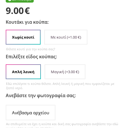
9.00
€
Κουτάκι για κούπα:
Χωρίς κουτί
Με κουτί
(+
1.00
€
)
Θέλετε κουτί για την κούπα σας?
Επιλέξτε είδος κούπας:
Απλή λευκή
Μαγική
(+
3.00
€
)
Εδώ επιλέγετε τι κούπα θέλετε. Απλή λευκή ή μαγική που εμφανίζεται με
ζεστό νερό.
Ανεβάστε την φωτογραφία σας:
Ανέβασμα αρχείου
Αν επιθυμείτε να έχει η κούπα και δική σας φωτογραφία ανεβάστε την εδώ