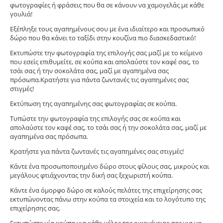
φωτογραφίες ή φράσεις που θα σε κάνουν να χαμογελάς με κάθε
γουλιά!
Εξέπληξε τους αγαπημένους σου με ένα ιδιαίτερο και προσωπικό
δώρο που θα κάνει το ταξίδι στην κουζίνα πιο διασκεδαστικό!
Εκτυπώστε την φωτογραφία της επιλογής σας μαζί με το κείμενο
που εσείς επιθυμείτε, σε κούπα και απολαύστε τον καφέ σας, το
τσάι σας ή την σοκολάτα σας, μαζί με αγαπημένα σας
πρόσωπα.Κρατήστε για πάντα ζωντανές τις αγαπημένες σας
στιγμές!
Εκτύπωση της αγαπημένης σας φωτογραφίας σε κούπα.
Tυπώστε την φωτογραφία της επιλογής σας σε κούπα και
απολαύστε τον καφέ σας, το τσάι σας ή την σοκολάτα σας, μαζί με
αγαπημένα σας πρόσωπα.
Κρατήστε για πάντα ζωντανές τις αγαπημένες σας στιγμές!
Κάντε ένα προσωποποιημένο δώρο στους φίλους σας, μικρούς και
μεγάλους φτιάχνοντας την δική σας ξεχωριστή κούπα.
Κάντε ένα όμορφο δώρο σε καλούς πελάτες της επιχείρησης σας
εκτυπώνοντας πάνω στην κούπα τα στοιχεία και το λογότυπο της
επιχείρησης σας.