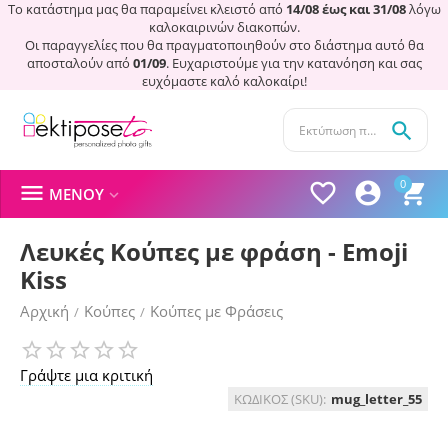
Το κατάστημα μας θα παραμείνει κλειστό από
14/08 έως και 31/08
λόγω
καλοκαιρινών διακοπών.
Οι παραγγελίες που θα πραγματοποιηθούν στο διάστημα αυτό θα
αποσταλούν από
01/09
. Ευχαριστούμε για την κατανόηση και σας
ευχόμαστε καλό καλοκαίρι!

0




ΜΕΝΟΎ

Λευκές Κούπες με φράση - Emoji
Kiss
Αρχική
Κούπες
Κούπες με Φράσεις
/
/
Γράψτε μια κριτική
ΚΩΔΙΚΟΣ (SKU):
mug_letter_55