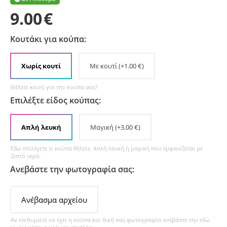
9.00
€
Κουτάκι για κούπα:
Χωρίς κουτί
Με κουτί
(+
1.00
€
)
Θέλετε κουτί για την κούπα σας?
Επιλέξτε είδος κούπας:
Απλή λευκή
Μαγική
(+
3.00
€
)
Εδώ επιλέγετε τι κούπα θέλετε. Απλή λευκή ή μαγική που εμφανίζεται με
ζεστό νερό.
Ανεβάστε την φωτογραφία σας:
Ανέβασμα αρχείου
Αν επιθυμείτε να έχει η κούπα και δική σας φωτογραφία ανεβάστε την εδώ