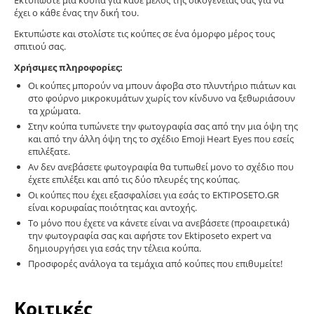
Εκτυπώστε μία κούπα για κάθε μέλος της οικογένειας σας για να
έχει ο κάθε ένας την δική του.
Εκτυπώστε και στολίστε τις κούπες σε ένα όμορφο μέρος τους
σπιτιού σας.
Χρήσιμες πληροφορίες:
Οι κούπες μπορούν να μπουν άφοβα στο πλυντήριο πιάτων και
στο φούρνο μικροκυμάτων χωρίς τον κίνδυνο να ξεθωριάσουν
τα χρώματα.
Στην κούπα τυπώνετε την φωτογραφία σας από την μια όψη της
και από την άλλη όψη της το σχέδιο Emoji Heart Eyes που εσείς
επιλέξατε.
Αν δεν ανεβάσετε φωτογραφία θα τυπωθεί μονο το σχέδιο που
έχετε επιλέξει και από τις δύο πλευρές της κούπας.
Οι κούπες που έχει εξασφαλίσει για εσάς το EKTIPOSETO.GR
είναι κορυφαίας ποιότητας και αντοχής.
Το μόνο που έχετε να κάνετε είναι να ανεβάσετε (προαιρετικά)
την φωτογραφία σας και αφήστε τον Ektiposeto expert να
δημιουργήσει για εσάς την τέλεια κούπα.
Προσφορές ανάλογα τα τεμάχια από κούπες που επιθυμείτε!
Κριτικές