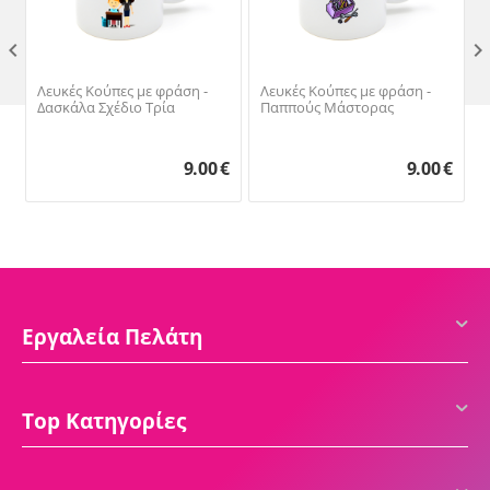

Λευκές Κούπες με φράση -
Λευκές Κούπες με φράση -
Δασκάλα Σχέδιο Τρία
Παππούς Μάστορας
9.00
€
9.00
€
Εργαλεία Πελάτη
Top Κατηγορίες