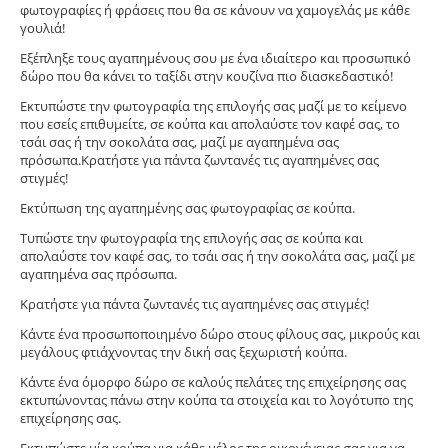
φωτογραφίες ή φράσεις που θα σε κάνουν να χαμογελάς με κάθε
γουλιά!
Εξέπληξε τους αγαπημένους σου με ένα ιδιαίτερο και προσωπικό
δώρο που θα κάνει το ταξίδι στην κουζίνα πιο διασκεδαστικό!
Εκτυπώστε την φωτογραφία της επιλογής σας μαζί με το κείμενο
που εσείς επιθυμείτε, σε κούπα και απολαύστε τον καφέ σας, το
τσάι σας ή την σοκολάτα σας, μαζί με αγαπημένα σας
πρόσωπα.Κρατήστε για πάντα ζωντανές τις αγαπημένες σας
στιγμές!
Εκτύπωση της αγαπημένης σας φωτογραφίας σε κούπα.
Tυπώστε την φωτογραφία της επιλογής σας σε κούπα και
απολαύστε τον καφέ σας, το τσάι σας ή την σοκολάτα σας, μαζί με
αγαπημένα σας πρόσωπα.
Κρατήστε για πάντα ζωντανές τις αγαπημένες σας στιγμές!
Κάντε ένα προσωποποιημένο δώρο στους φίλους σας, μικρούς και
μεγάλους φτιάχνοντας την δική σας ξεχωριστή κούπα.
Κάντε ένα όμορφο δώρο σε καλούς πελάτες της επιχείρησης σας
εκτυπώνοντας πάνω στην κούπα τα στοιχεία και το λογότυπο της
επιχείρησης σας.