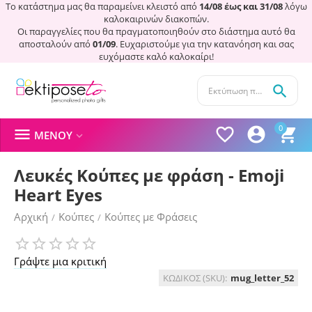
Το κατάστημα μας θα παραμείνει κλειστό από
14/08 έως και 31/08
λόγω
καλοκαιρινών διακοπών.
Οι παραγγελίες που θα πραγματοποιηθούν στο διάστημα αυτό θα
αποσταλούν από
01/09
. Ευχαριστούμε για την κατανόηση και σας
ευχόμαστε καλό καλοκαίρι!

0




ΜΕΝΟΎ

Λευκές Κούπες με φράση - Emoji
Heart Eyes
Αρχική
Κούπες
Κούπες με Φράσεις
/
/
Γράψτε μια κριτική
ΚΩΔΙΚΟΣ (SKU):
mug_letter_52