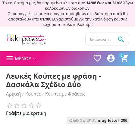
Το κατάστημα μας θα παραμείνει κλειστό από
14/08 έως και 31/08
λόγω
καλοκαιρινών διακοπών.
Οι παραγγελίες που θα πραγματοποιηθούν στο διάστημα αυτό θα
αποσταλούν από
01/09
. Ευχαριστούμε για την κατανόηση και σας
ευχόμαστε καλό καλοκαίρι!

0




ΜΕΝΟΎ

Λευκές Κούπες με φράση -
Δασκάλα Σχέδιο Δύο
Αρχική
Κούπες
Κούπες με Φράσεις
/
/
Γράψτε μια κριτική
ΚΩΔΙΚΟΣ (SKU):
mug_letter_206