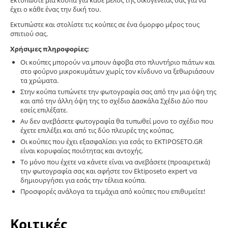
Εκτυπώστε μία κούπα για κάθε μέλος της οικογένειας σας για να
έχει ο κάθε ένας την δική του.
Εκτυπώστε και στολίστε τις κούπες σε ένα όμορφο μέρος τους
σπιτιού σας.
Χρήσιμες πληροφορίες:
Οι κούπες μπορούν να μπουν άφοβα στο πλυντήριο πιάτων και
στο φούρνο μικροκυμάτων χωρίς τον κίνδυνο να ξεθωριάσουν
τα χρώματα.
Στην κούπα τυπώνετε την φωτογραφία σας από την μια όψη της
και από την άλλη όψη της το σχέδιο Δασκάλα Σχέδιο Δύο
που
εσείς επιλέξατε.
Αν δεν ανεβάσετε φωτογραφία θα τυπωθεί μονο το σχέδιο που
έχετε επιλέξει και από τις δύο πλευρές της κούπας.
Οι κούπες που έχει εξασφαλίσει για εσάς το EKTIPOSETO.GR
είναι κορυφαίας ποιότητας και αντοχής.
Το μόνο που έχετε να κάνετε είναι να ανεβάσετε (προαιρετικά)
την φωτογραφία σας και αφήστε τον Ektiposeto expert να
δημιουργήσει για εσάς την τέλεια κούπα.
Προσφορές ανάλογα τα τεμάχια από κούπες που επιθυμείτε!
Κριτικές