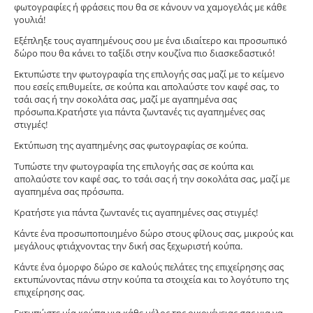
φωτογραφίες ή φράσεις που θα σε κάνουν να χαμογελάς με κάθε
γουλιά!
Εξέπληξε τους αγαπημένους σου με ένα ιδιαίτερο και προσωπικό
δώρο που θα κάνει το ταξίδι στην κουζίνα πιο διασκεδαστικό!
Εκτυπώστε την φωτογραφία της επιλογής σας μαζί με το κείμενο
που εσείς επιθυμείτε, σε κούπα και απολαύστε τον καφέ σας, το
τσάι σας ή την σοκολάτα σας, μαζί με αγαπημένα σας
πρόσωπα.Κρατήστε για πάντα ζωντανές τις αγαπημένες σας
στιγμές!
Εκτύπωση της αγαπημένης σας φωτογραφίας σε κούπα.
Tυπώστε την φωτογραφία της επιλογής σας σε κούπα και
απολαύστε τον καφέ σας, το τσάι σας ή την σοκολάτα σας, μαζί με
αγαπημένα σας πρόσωπα.
Κρατήστε για πάντα ζωντανές τις αγαπημένες σας στιγμές!
Κάντε ένα προσωποποιημένο δώρο στους φίλους σας, μικρούς και
μεγάλους φτιάχνοντας την δική σας ξεχωριστή κούπα.
Κάντε ένα όμορφο δώρο σε καλούς πελάτες της επιχείρησης σας
εκτυπώνοντας πάνω στην κούπα τα στοιχεία και το λογότυπο της
επιχείρησης σας.