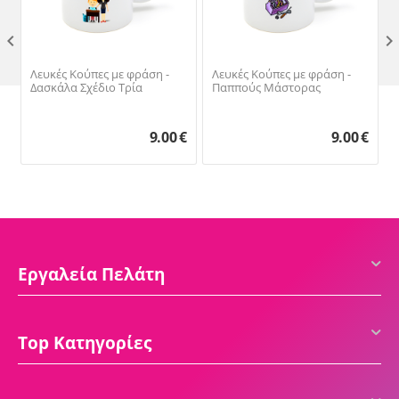

Λευκές Κούπες με φράση -
Λευκές Κούπες με φράση -
Δασκάλα Σχέδιο Τρία
Παππούς Μάστορας
9.00
€
9.00
€
Εργαλεία Πελάτη
Top Κατηγορίες