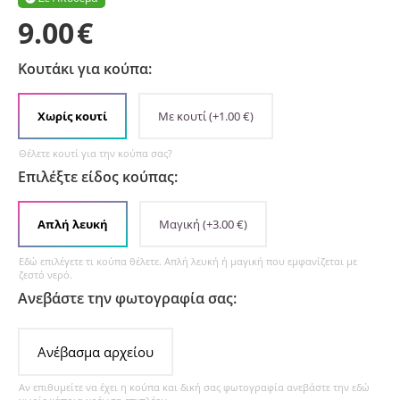
9.00
€
Κουτάκι για κούπα:
Χωρίς κουτί
Με κουτί
(+
1.00
€
)
Θέλετε κουτί για την κούπα σας?
Επιλέξτε είδος κούπας:
Απλή λευκή
Μαγική
(+
3.00
€
)
Εδώ επιλέγετε τι κούπα θέλετε. Απλή λευκή ή μαγική που εμφανίζεται με
ζεστό νερό.
Ανεβάστε την φωτογραφία σας:
Ανέβασμα αρχείου
Αν επιθυμείτε να έχει η κούπα και δική σας φωτογραφία ανεβάστε την εδώ