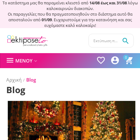
Το κατάστημα μας θα παραμείνει κλειστό από
14/08 έως και 31/08
λόγω
καλοκαιρινών διακοπών.
Οι παραγγελίες που θα πραγματοποιηθούν στο διάστημα αυτό θα
αποσταλούν από
01/09
. Ευχαριστούμε για την κατανόηση και σας
ευχόμαστε καλό καλοκαίρι!

0




ΜΕΝΟΎ

Αρχική
Blog
/
Blog