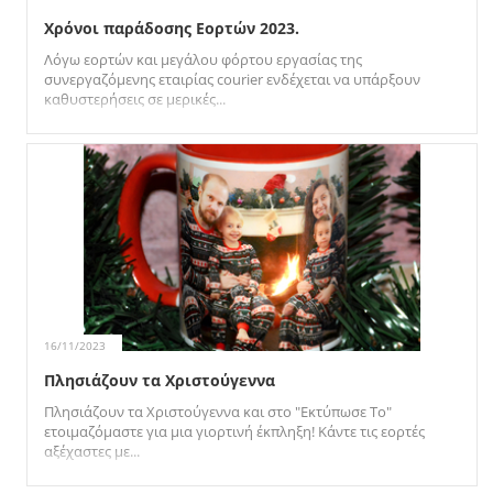
Χρόνοι παράδοσης Εορτών 2023.
Λόγω εορτών και μεγάλου φόρτου εργασίας της
συνεργαζόμενης εταιρίας courier ενδέχεται να υπάρξουν
καθυστερήσεις σε μερικές...
16/11/2023
Πλησιάζουν τα Χριστούγεννα
Πλησιάζουν τα Χριστούγεννα και στο "Εκτύπωσε Το"
ετοιμαζόμαστε για μια γιορτινή έκπληξη! Κάντε τις εορτές
αξέχαστες με...