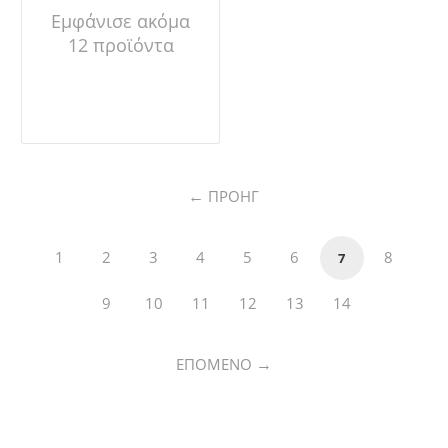
Εμφάνισε ακόμα
12 προϊόντα
ΠΡΟΗΓ
1
2
3
4
5
6
8
7
9
10
11
12
13
14
ΕΠΌΜΕΝΟ