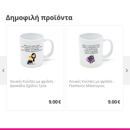
Δημοφιλή προϊόντα

Λευκές Κούπες με φράση -
Λευκές Κούπες με φράση -
Δασκάλα Σχέδιο Τρία
Παππούς Μάστορας
9.00
€
9.00
€