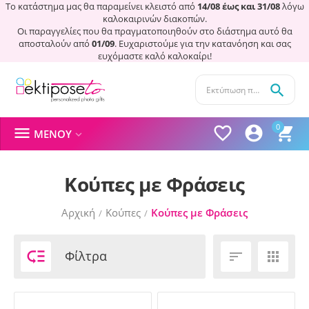
Το κατάστημα μας θα παραμείνει κλειστό από
14/08 έως και 31/08
λόγω
καλοκαιρινών διακοπών.
Οι παραγγελίες που θα πραγματοποιηθούν στο διάστημα αυτό θα
αποσταλούν από
01/09
. Ευχαριστούμε για την κατανόηση και σας
ευχόμαστε καλό καλοκαίρι!

0




ΜΕΝΟΎ

Κούπες με Φράσεις
Αρχική
Κούπες
Κούπες με Φράσεις
/
/

Φίλτρα

